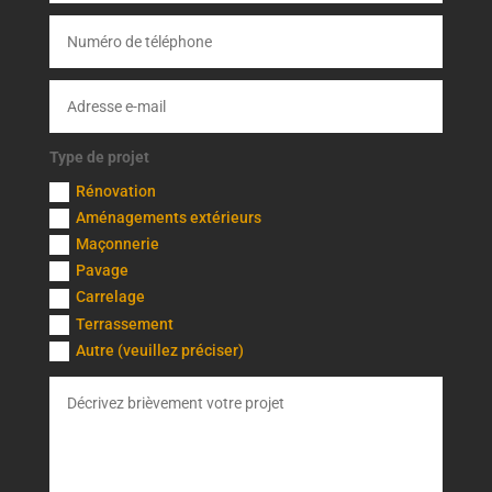
Type de projet
Rénovation
Aménagements extérieurs
Maçonnerie
Pavage
Carrelage
Terrassement
Autre (veuillez préciser)